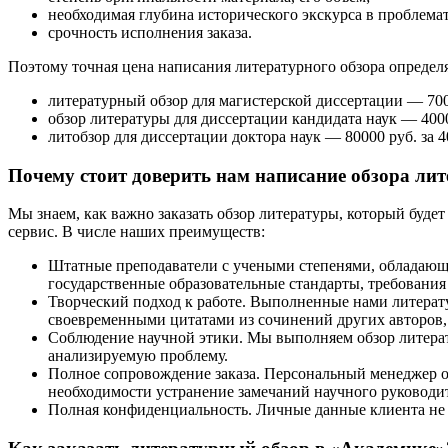
необходимая глубина исторического экскурса в проблема
срочность исполнения заказа.
Поэтому точная цена написания литературного обзора определя
литературный обзор для магистерской диссертации ― 7000 
обзор литературы для диссертации кандидата наук ― 40000
литобзор для диссертации доктора наук ― 80000 руб. за 40
Почему стоит доверить нам написание обзора ли
Мы знаем, как важно заказать обзор литературы, который буд
сервис. В числе наших преимуществ:
Штатные преподаватели с учеными степенями, обладающ
государственные образовательные стандарты, требовани
Творческий подход к работе. Выполненные нами литерат
своевременными цитатами из сочинений других авторов,
Соблюдение научной этики. Мы выполняем обзор литерату
анализируемую проблему.
Полное сопровождение заказа. Персональный менеджер ос
необходимости устранение замечаний научного руководит
Полная конфиденциальность. Личные данные клиента не 