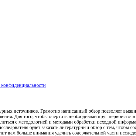
 конфиденциальности
урных источников. Грамотно написанный обзор позволяет выявит
шения. Для того, чтобы очертить необходимый круг первоисточ
литься с методологией и методами обработки исходной информа
сследователя будет заказать литературный обзор с тем, чтобы с
олит вам больше внимания уделить содержательной части исслед