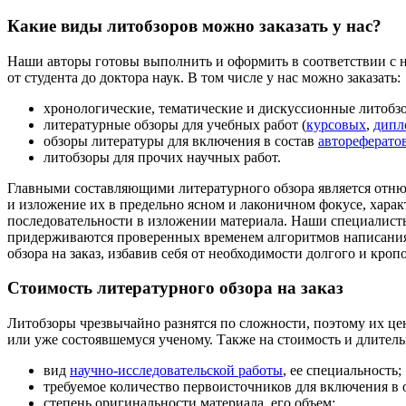
Какие виды литобзоров можно заказать у нас?
Наши авторы готовы выполнить и оформить в соответствии с 
от студента до доктора наук. В том числе у нас можно заказать:
хронологические, тематические и дискуссионные литобз
литературные обзоры для учебных работ (
курсовых
,
дипл
обзоры литературы для включения в состав
автореферато
литобзоры для прочих научных работ.
Главными составляющими литературного обзора является отнюд
и изложение их в предельно ясном и лаконичном фокусе, хара
последовательности в изложении материала. Наши специалисты
придерживаются проверенных временем алгоритмов написания 
обзора на заказ, избавив себя от необходимости долгого и кро
Стоимость литературного обзора на заказ
Литобзоры чрезвычайно разнятся по сложности, поэтому их цен
или уже состоявшемуся ученому. Также на стоимость и длите
вид
научно-исследовательской работы
, ее специальность;
требуемое количество первоисточников для включения в 
степень оригинальности материала, его объем;