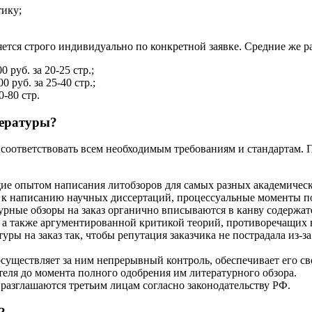
тику;
ется строго индивидуально по конкретной заявке. Средние же р
руб. за 20-25 стр.;
 руб. за 25-40 стр.;
-80 стр.
тературы?
ет соответствовать всем необходимым требованиям и стандартам
ие опытом написания литобзоров для самых разных академичес
я к написанию научных диссертаций, процессуальные моменты п
урные обзоры на заказ органично вписываются в канву содержат
 а также аргументированной критикой теорий, противоречащих 
ры на заказ так, чтобы репутация заказчика не пострадала из-з
уществляет за ним непрерывный контроль, обеспечивает его св
еля до момента полного одобрения им литературного обзора.
разглашаются третьим лицам согласно законодательству РФ.