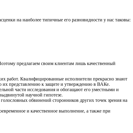
асценки на наиболее типичные его разновидности у нас таковы:
. Поэтому предлагаем своим клиентам лишь качественный
ких работ. Квалифицированные исполнители прекрасно знают
о их представлению к защите и утверждению в ВАКе.
ельной части исследования и обогащают его уместными и
выдвинутой научной гипотезе.
а голословных обвинений сторонников других точек зрения на
оевременное и качественное выполнение, а также при