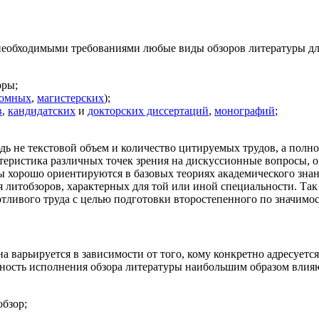
необходимыми требованиями любые виды обзоров литературы дл
оры;
омных
,
магистерских
);
в
,
кандидатских
и
докторских диссертаций
,
монографий
;
ь не текстовой объем и количество цитируемых трудов, а полно
ктеристика различных точек зрения на дискуссионные вопросы, 
 хорошо ориентируются в базовых теориях академического знани
литобзоров, характерных для той или иной специальности. Так
потливого труда с целью подготовки второстепенного по значимос
а варьируется в зависимости от того, кому конкретно адресуетс
льность исполнения обзора литературы наибольшим образом вли
обзор;